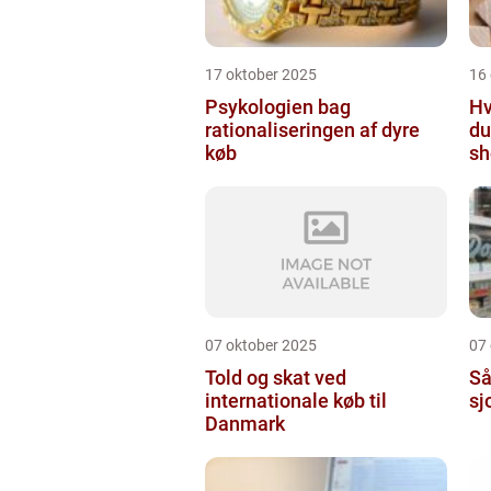
17 oktober 2025
16
Psykologien bag
Hv
rationaliseringen af dyre
du
køb
sh
07 oktober 2025
07
Told og skat ved
Så
internationale køb til
sj
Danmark