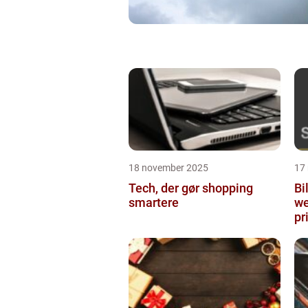
18 november 2025
17
Tech, der gør shopping
Bi
smartere
we
pr