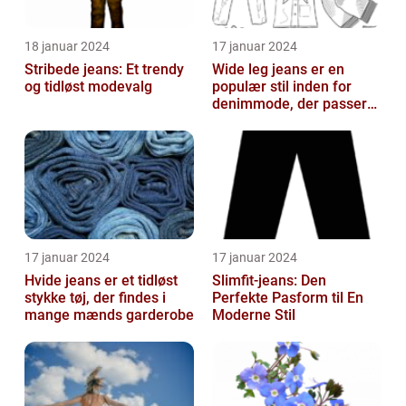
18 januar 2024
17 januar 2024
Stribede jeans: Et trendy
Wide leg jeans er en
og tidløst modevalg
populær stil inden for
denimmode, der passer
til både mænd og kvinder,
som ønsk...
17 januar 2024
17 januar 2024
Hvide jeans er et tidløst
Slimfit-jeans: Den
stykke tøj, der findes i
Perfekte Pasform til En
mange mænds garderobe
Moderne Stil