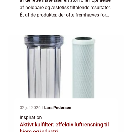
af de rette materialer en stor rolle i opnåelse
af holdbare og æstetisk tiltalende resultater.
Ét af de produkter, der ofte fremhæves for
sine alsidige anvendelsesmuligheder, er
MS...
02 juli 2026
Lars Pedersen
inspiration
Aktivt kulfilter: effektiv luftrensning til
hjem og industri