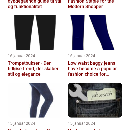
dybdegående guide til stil
Fashion Staple for the
og funktionalitet
Modern Shopper
16 januar 2024
16 januar 2024
Trompetbukser - Den
Low waist baggy jeans
tidløse trend, der skaber
have become a popular
stil og elegance
fashion choice for
individuals who value
comfort without...
15 januar 2024
15 januar 2024