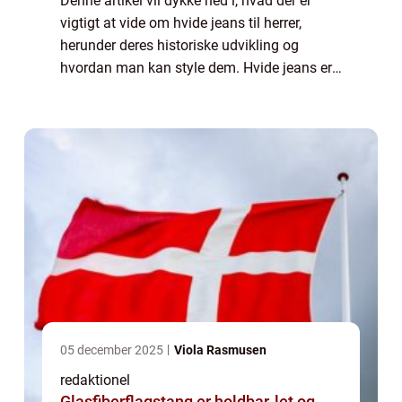
Denne artikel vil dykke ned i, hvad der er
vigtigt at vide om hvide jeans til herrer,
herunder deres historiske udvikling og
hvordan man kan style dem. Hvide jeans er
et alsidigt stykke tøj, der kan bruges til både
formelle og uformelle begivenheder....
05 december 2025
Viola Rasmusen
redaktionel
Glasfiberflagstang er holdbar, let og