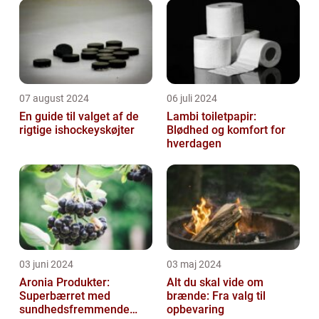
07 august 2024
06 juli 2024
En guide til valget af de
Lambi toiletpapir:
rigtige ishockeyskøjter
Blødhed og komfort for
hverdagen
03 juni 2024
03 maj 2024
Aronia Produkter:
Alt du skal vide om
Superbærret med
brænde: Fra valg til
sundhedsfremmende
opbevaring