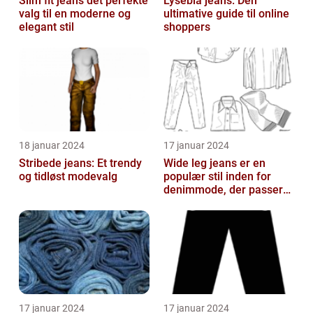
Slim fit jeans det perfekte
Lyseblå jeans: Den
valg til en moderne og
ultimative guide til online
elegant stil
shoppers
18 januar 2024
17 januar 2024
Stribede jeans: Et trendy
Wide leg jeans er en
og tidløst modevalg
populær stil inden for
denimmode, der passer
til både mænd og kvinder,
som ønsk...
17 januar 2024
17 januar 2024