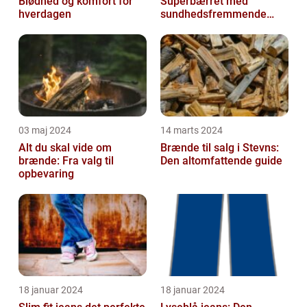
Blødhed og komfort for
Superbærret med
hverdagen
sundhedsfremmende
kraft
03 maj 2024
14 marts 2024
Alt du skal vide om
Brænde til salg i Stevns:
brænde: Fra valg til
Den altomfattende guide
opbevaring
18 januar 2024
18 januar 2024