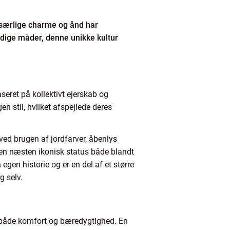
en særlige charme og ånd har
rdige måder, denne unikke kultur
seret på kollektivt ejerskab og
n stil, hvilket afspejlede deres
 ved brugen af jordfarver, åbenlys
t en næsten ikonisk status både blandt
egen historie og er en del af et større
g selv.
er både komfort og bæredygtighed. En