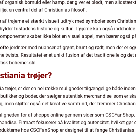
t af organisk bomuld eller hamp, der giver et blødt, men slidstærk
ø, en central del af Christianias filosofi.
af trøjerne et stærkt visuelt udtryk med symboler som Christiani
er hylder fristadens historie og kultur. Trøjerne kan også indehol
e komponenter skaber ikke blot en visuel appel, men bærer også 
ofte jordnær med nuancer af grønt, brunt og rødt, men der er og
 twists. Resultatet er et unikt fusion af det traditionelle og de
tisk bohemer-stil.
tiania trøjer?
ia trøjer, er der en hel række muligheder tilgængelige både inden
butikker og boder, der sælger autentisk merchandise, som er skab
g, men støtter også det kreative samfund, der fremmer Christian
ligheden for at shoppe online gennem sider som CSCFanShop, s
handise. Firmaet fokuserer på kvalitet og autencitet, hvilket gør 
rodukterne hos CSCFanShop er designet til at fange Christianias å