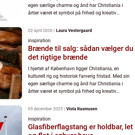
egen særlige charme og ånd har Christiania i
årtier været et symbol på frihed og kreativ
udfoldelse. En af de mest...
02 april 2026
Laura Vestergaard
inspiration
Brænde til salg: sådan vælger du
det rigtige brænde
I hjertet af København ligger Christiania, en
kulturelt rig og historisk farverig fristad. Med sin
egen særlige charme og ånd har Christiania i
årtier været et symbol på frihed og kreativ
udfoldelse. En af de mest...
05 december 2025
Viola Rasmusen
inspiration
Glasfiberflagstang er holdbar, let