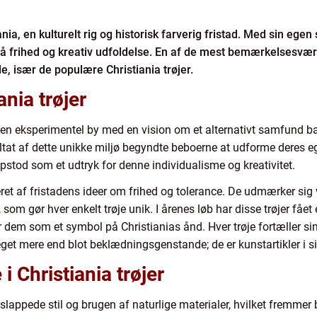
ania, en kulturelt rig og historisk farverig fristad. Med sin eg
l på frihed og kreativ udfoldelse. En af de mest bemærkelsesvæ
, især de populære Christiania trøjer.
ania trøjer
 en eksperimentel by med en vision om et alternativt samfund ba
ltat af dette unikke miljø begyndte beboerne at udforme deres ege
r opstod som et udtryk for denne individualisme og kreativitet.
reret af fristadens ideer om frihed og tolerance. De udmærker sig
 som gør hver enkelt trøje unik. I årenes løb har disse trøjer fåe
 dem som et symbol på Christianias ånd. Hver trøje fortæller sin 
meget mere end blot beklædningsgenstande; de er kunstartikler i si
i Christiania trøjer
 afslappede stil og brugen af naturlige materialer, hvilket fremm