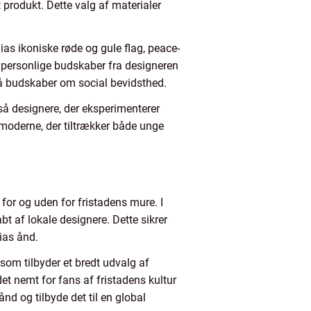
t produkt. Dette valg af materialer
as ikoniske røde og gule flag, peace-
de personlige budskaber fra designeren
på budskaber om social bevidsthed.
så designere, der eksperimenterer
t moderne, der tiltrækker både unge
 for og uden for fristadens mure. I
t af lokale designere. Dette sikrer
ias ånd.
om tilbyder et bredt udvalg af
det nemt for fans af fristadens kultur
nd og tilbyde det til en global