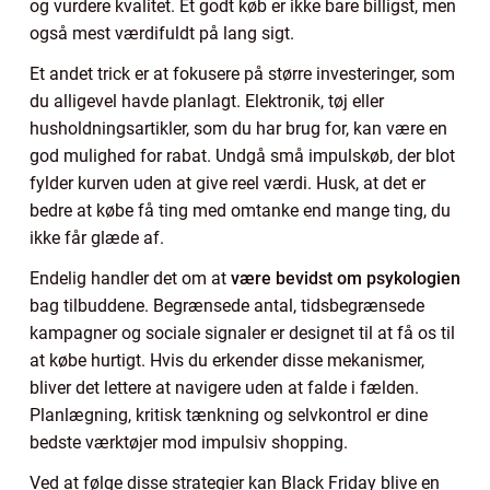
og vurdere kvalitet. Et godt køb er ikke bare billigst, men
også mest værdifuldt på lang sigt.
Et andet trick er at fokusere på større investeringer, som
du alligevel havde planlagt. Elektronik, tøj eller
husholdningsartikler, som du har brug for, kan være en
god mulighed for rabat. Undgå små impulskøb, der blot
fylder kurven uden at give reel værdi. Husk, at det er
bedre at købe få ting med omtanke end mange ting, du
ikke får glæde af.
Endelig handler det om at
være bevidst om psykologien
bag tilbuddene. Begrænsede antal, tidsbegrænsede
kampagner og sociale signaler er designet til at få os til
at købe hurtigt. Hvis du erkender disse mekanismer,
bliver det lettere at navigere uden at falde i fælden.
Planlægning, kritisk tænkning og selvkontrol er dine
bedste værktøjer mod impulsiv shopping.
Ved at følge disse strategier kan Black Friday blive en