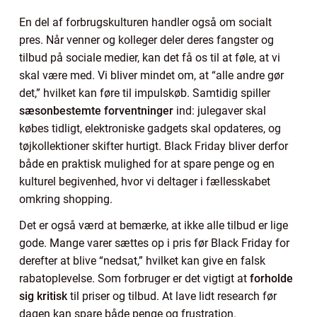
En del af forbrugskulturen handler også om socialt
pres. Når venner og kolleger deler deres fangster og
tilbud på sociale medier, kan det få os til at føle, at vi
skal være med. Vi bliver mindet om, at “alle andre gør
det,” hvilket kan føre til impulskøb. Samtidig spiller
sæsonbestemte forventninger
ind: julegaver skal
købes tidligt, elektroniske gadgets skal opdateres, og
tøjkollektioner skifter hurtigt. Black Friday bliver derfor
både en praktisk mulighed for at spare penge og en
kulturel begivenhed, hvor vi deltager i fællesskabet
omkring shopping.
Det er også værd at bemærke, at ikke alle tilbud er lige
gode. Mange varer sættes op i pris før Black Friday for
derefter at blive “nedsat,” hvilket kan give en falsk
rabatoplevelse. Som forbruger er det vigtigt at
forholde
sig kritisk
til priser og tilbud. At lave lidt research før
dagen kan spare både penge og frustration.