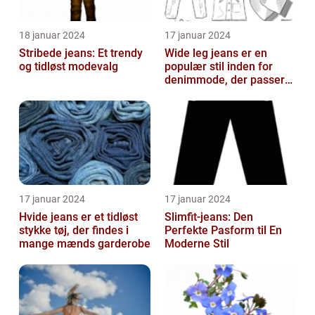
18 januar 2024
17 januar 2024
Stribede jeans: Et trendy
Wide leg jeans er en
og tidløst modevalg
populær stil inden for
denimmode, der passer
til både mænd og kvinder,
som ønsk...
17 januar 2024
17 januar 2024
Hvide jeans er et tidløst
Slimfit-jeans: Den
stykke tøj, der findes i
Perfekte Pasform til En
mange mænds garderobe
Moderne Stil