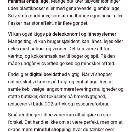
minimal emballage
. Mange butikker tilbyder løsninger
uden plastikposer eller med genanvendelig emballage.
Selv små ændringer, som at medbringe egne poser eller
flasker, har stor effekt, når flere gør det.
Vi kan også kigge på
deleøkonomi og lånesystemer
.
Mange ting, vi kun bruger sjældent, kan lånes, lejes eller
deles med naboer og venner. Det kan være alt fra
værktøj og køkkenmaskiner til bøger og spil. På den
måde undgår vi overflødige køb og mindsker affald.
Endelig er
digital bevidsthed
vigtig. Når vi shopper
online, skal vi tænke på fragt og emballage. Ved at
samle køb, vælge langsommere leveringsmuligheder og
støtte butikker, der fokuserer på bæredygtighed,
reducerer vi både CO2-aftryk og ressourceforbrug.
Små ændringer i dine vaner kan altså gøre en stor
forskel. Det handler ikke om at være perfekt, men om at
skabe
mere mindful shopping
, hvor du tænker over