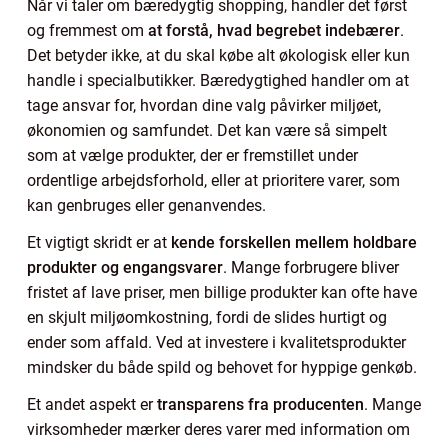
Når vi taler om bæredygtig shopping, handler det først
og fremmest om
at forstå, hvad begrebet indebærer
.
Det betyder ikke, at du skal købe alt økologisk eller kun
handle i specialbutikker. Bæredygtighed handler om at
tage ansvar for, hvordan dine valg påvirker miljøet,
økonomien og samfundet. Det kan være så simpelt
som at vælge produkter, der er fremstillet under
ordentlige arbejdsforhold, eller at prioritere varer, som
kan genbruges eller genanvendes.
Et vigtigt skridt er at
kende forskellen mellem holdbare
produkter og engangsvarer
. Mange forbrugere bliver
fristet af lave priser, men billige produkter kan ofte have
en skjult miljøomkostning, fordi de slides hurtigt og
ender som affald. Ved at investere i kvalitetsprodukter
mindsker du både spild og behovet for hyppige genkøb.
Et andet aspekt er
transparens fra producenten
. Mange
virksomheder mærker deres varer med information om