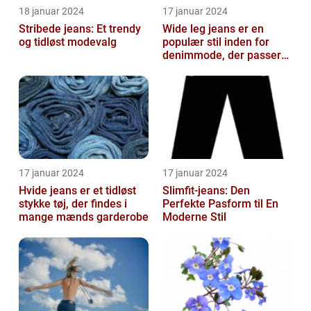
18 januar 2024
17 januar 2024
Stribede jeans: Et trendy
Wide leg jeans er en
og tidløst modevalg
populær stil inden for
denimmode, der passer
til både mænd og kvinder,
som ønsk...
17 januar 2024
17 januar 2024
Hvide jeans er et tidløst
Slimfit-jeans: Den
stykke tøj, der findes i
Perfekte Pasform til En
mange mænds garderobe
Moderne Stil