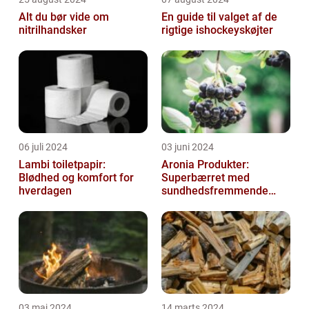
Alt du bør vide om
En guide til valget af de
nitrilhandsker
rigtige ishockeyskøjter
06 juli 2024
03 juni 2024
Lambi toiletpapir:
Aronia Produkter:
Blødhed og komfort for
Superbærret med
hverdagen
sundhedsfremmende
kraft
03 maj 2024
14 marts 2024