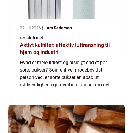
02 juli 2026
Lars Pedersen
redaktionel
Aktivt kulfilter: effektiv luftrensning til
hjem og industri
Hvad er mere tidløst og alsidigt end et par
sorte bukser? Som enhver modebevidst
person ved, er sorte bukser en absolut
nødvendighed i garderoben. Uanset om det
er til arbejde, en aften i byen eller bare en
afslappet dag derhjemme, er sorte bukser
en...