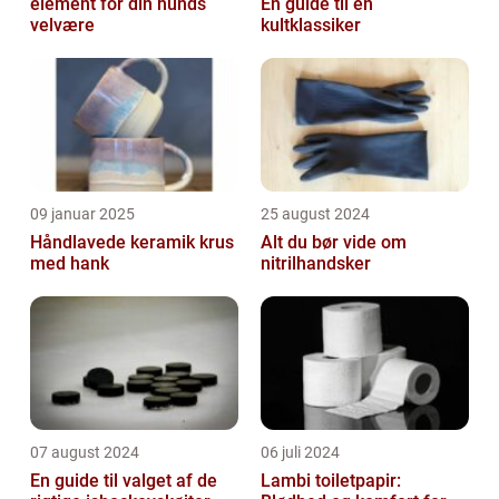
element for din hunds
En guide til en
velvære
kultklassiker
09 januar 2025
25 august 2024
Håndlavede keramik krus
Alt du bør vide om
med hank
nitrilhandsker
07 august 2024
06 juli 2024
En guide til valget af de
Lambi toiletpapir: