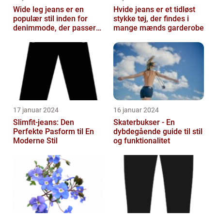
Wide leg jeans er en
Hvide jeans er et tidløst
populær stil inden for
stykke tøj, der findes i
denimmode, der passer
mange mænds garderobe
til både mænd og kvinder,
som ønsk...
17 januar 2024
16 januar 2024
Slimfit-jeans: Den
Skaterbukser - En
Perfekte Pasform til En
dybdegående guide til stil
Moderne Stil
og funktionalitet