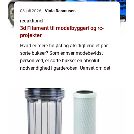
03 juli 2026
Viola Rasmusen
redaktionel
3d Filament til modelbyggeri og rc-
projekter
Hvad er mere tidløst og alsidigt end et par
sorte bukser? Som enhver modebevidst
person ved, er sorte bukser en absolut
nødvendighed i garderoben. Uanset om det
er til arbejde, en aften i byen eller bare en
afslappet dag derhjemme, er sorte bukser
en...