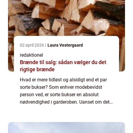
02 april 2026
Laura Vestergaard
redaktionel
Brænde til salg: sådan vælger du det
rigtige brænde
Hvad er mere tidløst og alsidigt end et par
sorte bukser? Som enhver modebevidst
person ved, er sorte bukser en absolut
nødvendighed i garderoben. Uanset om det
er til arbejde, en aften i byen eller bare en
afslappet dag derhjemme, er sorte bukser
en...