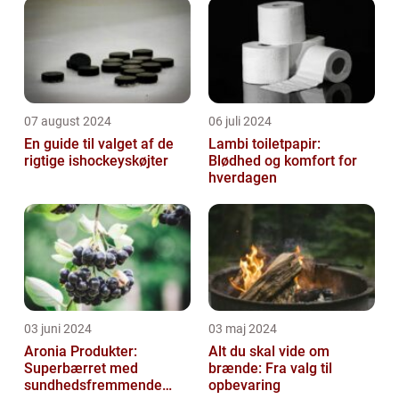
07 august 2024
06 juli 2024
En guide til valget af de
Lambi toiletpapir:
rigtige ishockeyskøjter
Blødhed og komfort for
hverdagen
03 juni 2024
03 maj 2024
Aronia Produkter:
Alt du skal vide om
Superbærret med
brænde: Fra valg til
sundhedsfremmende
opbevaring