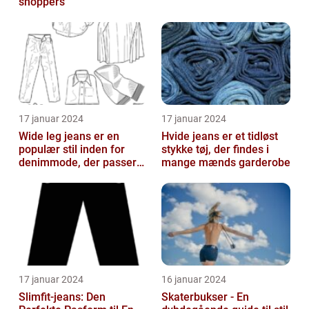
shoppers
17 januar 2024
17 januar 2024
Wide leg jeans er en
Hvide jeans er et tidløst
populær stil inden for
stykke tøj, der findes i
denimmode, der passer
mange mænds garderobe
til både mænd og kvinder,
som ønsk...
17 januar 2024
16 januar 2024
Slimfit-jeans: Den
Skaterbukser - En