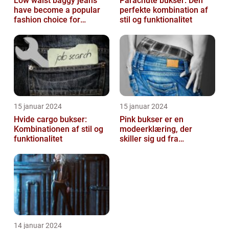
Low waist baggy jeans
Parachute bukser: Den
have become a popular
perfekte kombination af
fashion choice for
stil og funktionalitet
individuals who value
comfort without...
15 januar 2024
15 januar 2024
Hvide cargo bukser:
Pink bukser er en
Kombinationen af stil og
modeerklæring, der
funktionalitet
skiller sig ud fra
mængden og udstråler
både stil og personligh...
14 januar 2024