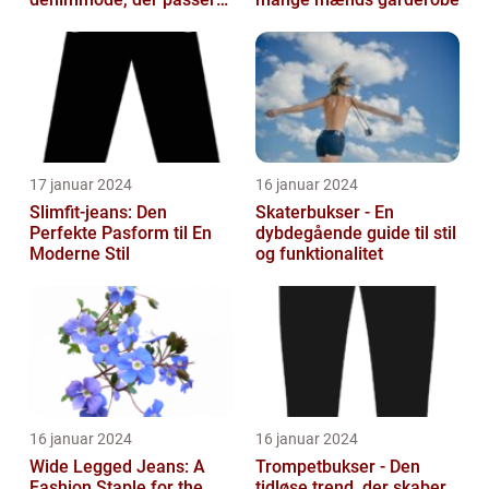
til både mænd og kvinder,
som ønsk...
17 januar 2024
16 januar 2024
Slimfit-jeans: Den
Skaterbukser - En
Perfekte Pasform til En
dybdegående guide til stil
Moderne Stil
og funktionalitet
16 januar 2024
16 januar 2024
Wide Legged Jeans: A
Trompetbukser - Den
Fashion Staple for the
tidløse trend, der skaber