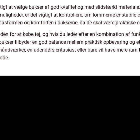
tigt at vælge bukser af god kvalitet og med slidstærkt material
igheder, er det vigtigt at kontrollere, om lommerne er stabile o
pasformen og komforten i bukserne, da de skal være praktiske o
n for at købe tøj, og hvis du leder efter en kombination af funkt
 bukser tilbyder en god balance mellem praktisk opbevaring og et
åndværker, en udendørs entusiast eller bare vil have mere rum til
robe.