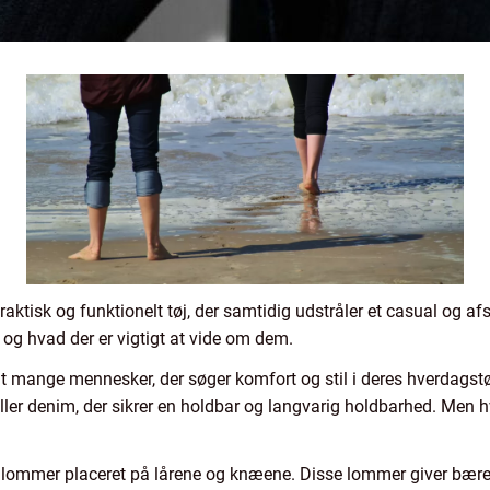
ktisk og funktionelt tøj, der samtidig udstråler et casual og afsl
 og hvad der er vigtigt at vide om dem.
dt mange mennesker, der søger komfort og stil i deres hverdagstø
er denim, der sikrer en holdbar og langvarig holdbarhed. Men hva
ra lommer placeret på lårene og knæene. Disse lommer giver bær