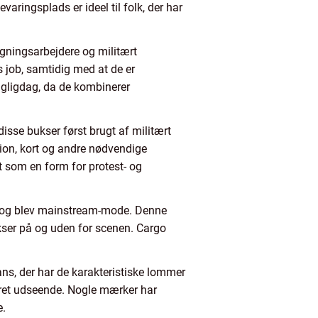
ringsplads er ideel til folk, der har
ygningsarbejdere og militært
s job, samtidig med at de er
agligdag, da de kombinerer
isse bukser først brugt af militært
ion, kort og andre nødvendige
t som en form for protest- og
et og blev mainstream-mode. Denne
kser på og uden for scenen. Cargo
eans, der har de karakteristiske lommer
eret udseende. Nogle mærker har
e.