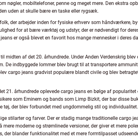
m nøgler, mobiltelefoner, penne og meget mere. Den ekstra opbeva
den uden at skulle bære en taske eller rygsæk.
folk, der arbejder inden for fysiske erhverv som håndværkere, b
ighed for at bære værktøj og udstyr, der er nødvendigt for dere
 jeans er også blevet en favorit hos mange mennesker i deres d
 til midten af det 20. århundrede. Under Anden Verdenskrig blev d
m. De indbyggede lommer blev brugt til at transportere ammunit
ev cargo jeans gradvist populære blandt civile og blev betragte
 det 21. århundrede oplevede cargo jeans en bølge af popularit
musikere som Eminem og bands som Limp Bizkit, der bar disse bu
e tøj, der blev forbundet med ungdommelig stil og individualitet.
lige stilarter og farver. Der er stadig mange traditionelle cargo j
å mere moderne og strømlinede versioner, der giver et mere pol
s, der blander funktionalitet med et mere formtilpasset udseend