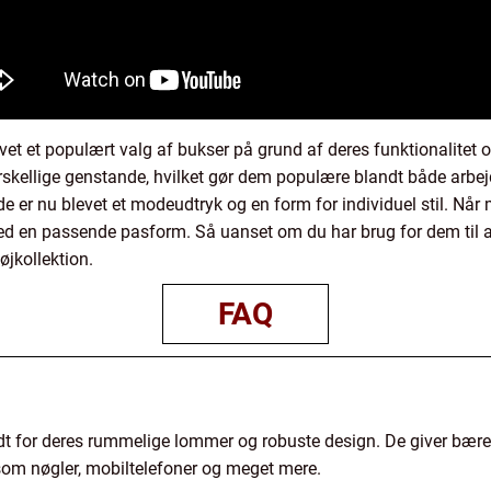
et et populært valg af bukser på grund af deres funktionalitet o
rskellige genstande, hvilket gør dem populære blandt både arbe
n de er nu blevet et modeudtryk og en form for individuel stil. Når
d en passende pasform. Så uanset om du har brug for dem til arb
øjkollektion.
FAQ
dt for deres rummelige lommer og robuste design. De giver bær
som nøgler, mobiltelefoner og meget mere.