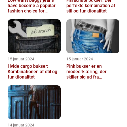
Low waist baggy jeans
Parachute bukser: Den
have become a popular
perfekte kombination af
fashion choice for
stil og funktionalitet
individuals who value
comfort without...
15 januar 2024
15 januar 2024
Hvide cargo bukser:
Pink bukser er en
Kombinationen af stil og
modeerklæring, der
funktionalitet
skiller sig ud fra
mængden og udstråler
både stil og personligh...
14 januar 2024