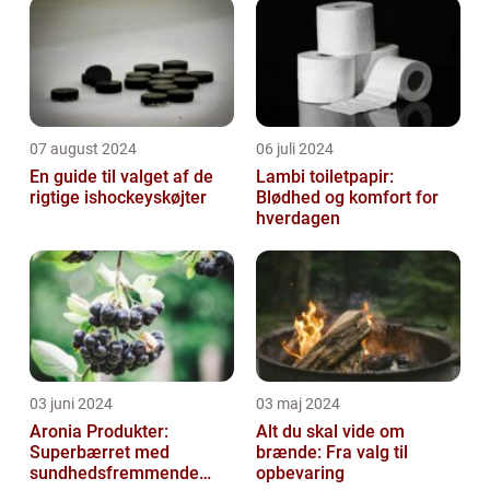
07 august 2024
06 juli 2024
En guide til valget af de
Lambi toiletpapir:
rigtige ishockeyskøjter
Blødhed og komfort for
hverdagen
03 juni 2024
03 maj 2024
Aronia Produkter:
Alt du skal vide om
Superbærret med
brænde: Fra valg til
sundhedsfremmende
opbevaring