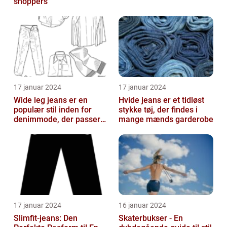
shoppers
17 januar 2024
17 januar 2024
Wide leg jeans er en
Hvide jeans er et tidløst
populær stil inden for
stykke tøj, der findes i
denimmode, der passer
mange mænds garderobe
til både mænd og kvinder,
som ønsk...
17 januar 2024
16 januar 2024
Slimfit-jeans: Den
Skaterbukser - En