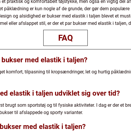
n et praktisk og komfortabelt tøjstykke, men også en vigtig del af
let påklædning er kun nogle af de grunde, der gør dem populære 
esign og alsidighed er bukser med elastik i taljen blevet et mus
el eller afslappet stil, er der et par bukser med elastik i taljen,
FAQ
bukser med elastik i taljen?
get komfort, tilpasning til kropsændringer, let og hurtig påklædn
 elastik i taljen udviklet sig over tid?
t brugt som sportstøj og til fysiske aktiviteter. I dag er der et bre
ukser til afslappede og sporty varianter.
bukser med elastik i taljen?