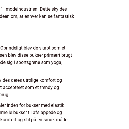
y” i modeindustrien. Dette skyldes
ideen om, at enhver kan se fantastisk
. Oprindeligt blev de skabt som et
lsen blev disse bukser primært brugt
erede sig i sportsgrene som yoga,
yldes deres utrolige komfort og
t accepteret som et trendy og
brug.
ler inden for bukser med elastik i
ormelle bukser til afslappede og
r komfort og stil på en smuk måde.