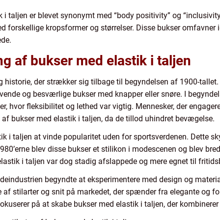
k i taljen er blevet synonymt med “body positivity” og “inclusivit
med forskellige kropsformer og størrelser. Disse bukser omfavner 
ede.
 af bukser med elastik i taljen
g historie, der strækker sig tilbage til begyndelsen af 1900-tallet
rævende og besværlige bukser med knapper eller snøre. I begynde
eter, hvor fleksibilitet og lethed var vigtig. Mennesker, der engag
af bukser med elastik i taljen, da de tillod uhindret bevægelse.
 i taljen at vinde popularitet uden for sportsverdenen. Dette sk
980’erne blev disse bukser et stilikon i modescenen og blev bred
astik i taljen var dog stadig afslappede og mere egnet til fritids
 modeindustrien begyndte at eksperimentere med design og materia
te af stilarter og snit på markedet, der spænder fra elegante og f
fokuserer på at skabe bukser med elastik i taljen, der kombinere