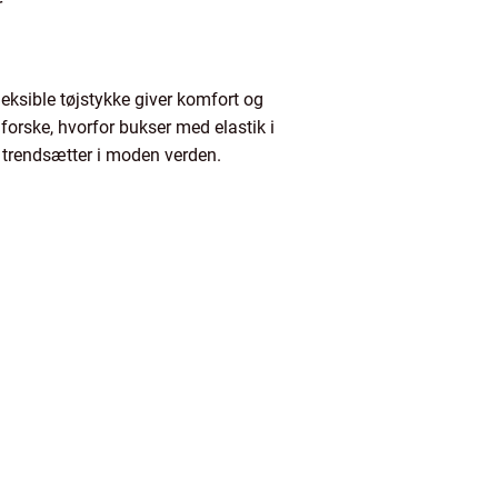
r
leksible tøjstykke giver komfort og
 udforske, hvorfor bukser med elastik i
n trendsætter i moden verden.