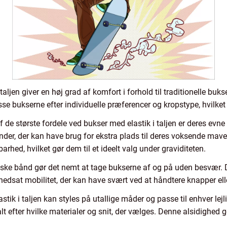
aljen giver en høj grad af komfort i forhold til traditionelle buk
sse bukserne efter individuelle præferencer og kropstype, hvilket
 de største fordele ved bukser med elastik i taljen er deres evne 
vinder, der kan have brug for ekstra plads til deres voksende maver
arhed, hvilket gør dem til et ideelt valg under graviditeten.
iske bånd gør det nemt at tage bukserne af og på uden besvær. De
edsat mobilitet, der kan have svært ved at håndtere knapper elle
tik i taljen kan styles på utallige måder og passe til enhver lej
t efter hvilke materialer og snit, der vælges. Denne alsidighed gø