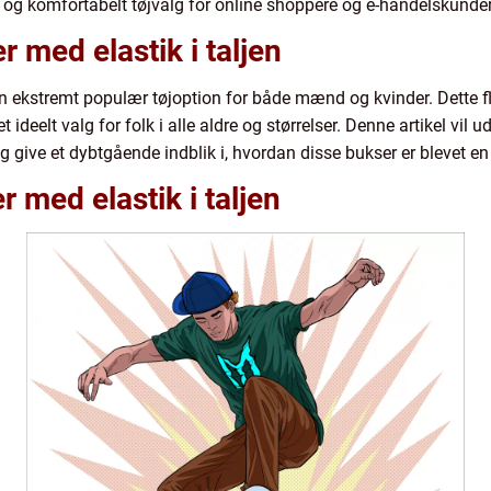
k og komfortabelt tøjvalg for online shoppere og e-handelskunde
r med elastik i taljen
 en ekstremt populær tøjoption for både mænd og kvinder. Dette f
et ideelt valg for folk i alle aldre og størrelser. Denne artikel vil
 og give et dybtgående indblik i, hvordan disse bukser er blevet e
 med elastik i taljen