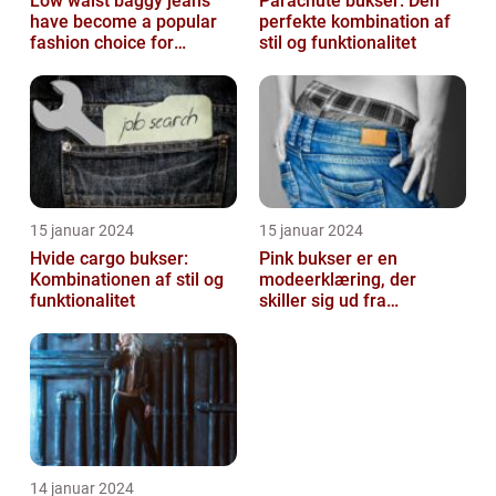
Low waist baggy jeans
Parachute bukser: Den
have become a popular
perfekte kombination af
fashion choice for
stil og funktionalitet
individuals who value
comfort without...
15 januar 2024
15 januar 2024
Hvide cargo bukser:
Pink bukser er en
Kombinationen af stil og
modeerklæring, der
funktionalitet
skiller sig ud fra
mængden og udstråler
både stil og personligh...
14 januar 2024