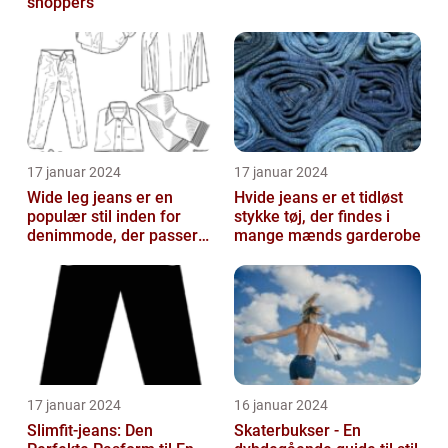
shoppers
17 januar 2024
17 januar 2024
Wide leg jeans er en
Hvide jeans er et tidløst
populær stil inden for
stykke tøj, der findes i
denimmode, der passer
mange mænds garderobe
til både mænd og kvinder,
som ønsk...
17 januar 2024
16 januar 2024
Slimfit-jeans: Den
Skaterbukser - En