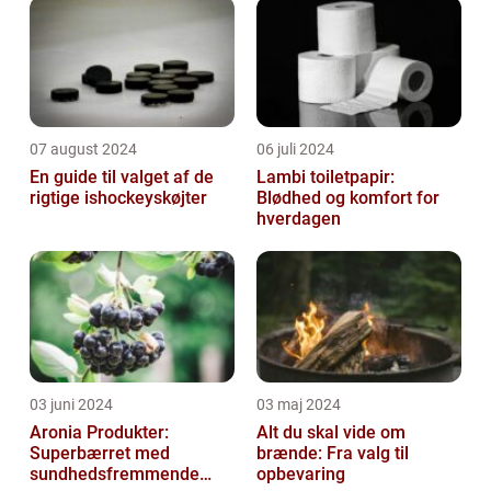
07 august 2024
06 juli 2024
En guide til valget af de
Lambi toiletpapir:
rigtige ishockeyskøjter
Blødhed og komfort for
hverdagen
03 juni 2024
03 maj 2024
Aronia Produkter:
Alt du skal vide om
Superbærret med
brænde: Fra valg til
sundhedsfremmende
opbevaring