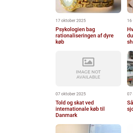
17 oktober 2025
16
Psykologien bag
Hv
rationaliseringen af dyre
du
køb
sh
07 oktober 2025
07
Told og skat ved
Så
internationale køb til
sj
Danmark