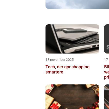
18 november 2025
17
Tech, der gør shopping
Bi
smartere
we
pr