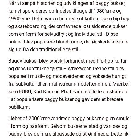
Når vi ser på historien og udviklingen af baggy bukser,
kan vi spore deres oprindelse tilbage til 1980’erne og
1990’erne. Dette var en tid med subkulturer som hip-hop
og skateboarding, der omfavnede løst siddende bukser
som en form for selvudtryk og individuel stil. Disse
bukser blev populære blandt unge, der ønskede at skille
sig ud fra den traditionelle tøjstil.
Baggy bukser blev typisk forbundet med hip-hop kultur
og dens foretrukne tøjstil – streetwear. Denne stil blev
populær i musik- og modeverdenen og voksede hurtigt
fra subkultur til en mainstream-modefænomen. Mærker
som FUBU, Karl Kani og Phat Farm spillede en stor rolle
i at popularisere baggy bukser og gav dem et bredere
publikum.
I løbet af 2000’erne ændrede baggy bukser sig en smule
i form og pasform. Selvom bukserne stadig var løse og
baggy, blev de mere tilpassede og strømlinede. Dette fik