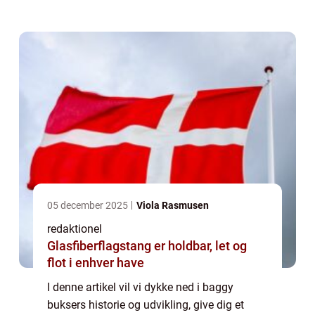
online shoppingmuligheder på markedet i
dag. For dem, der er nye i begrebet &#...
05 december 2025
Viola Rasmusen
redaktionel
Glasfiberflagstang er holdbar, let og
flot i enhver have
I denne artikel vil vi dykke ned i baggy
buksers historie og udvikling, give dig et