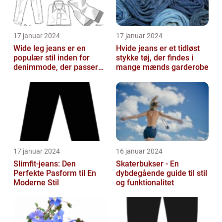
17 januar 2024
17 januar 2024
Wide leg jeans er en
Hvide jeans er et tidløst
populær stil inden for
stykke tøj, der findes i
denimmode, der passer
mange mænds garderobe
til både mænd og kvinder,
som ønsk...
17 januar 2024
16 januar 2024
Slimfit-jeans: Den
Skaterbukser - En
Perfekte Pasform til En
dybdegående guide til stil
Moderne Stil
og funktionalitet