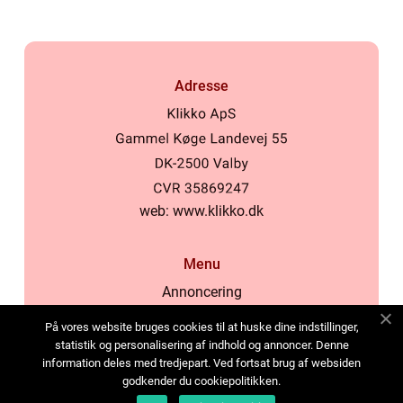
Adresse
web:
www.klikko.dk
Menu
Annoncering
Om os
På vores website bruges cookies til at huske dine indstillinger,
Cookies
statistik og personalisering af indhold og annoncer. Denne
information deles med tredjepart. Ved fortsat brug af websiden
Kontakt os
godkender du cookiepolitikken.
Sitemap