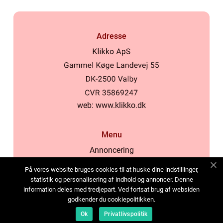
Adresse
web:
www.klikko.dk
Menu
Annoncering
Om os
På vores website bruges cookies til at huske dine indstillinger,
Cookies
statistik og personalisering af indhold og annoncer. Denne
information deles med tredjepart. Ved fortsat brug af websiden
Kontakt os
godkender du cookiepolitikken.
Sitemap
Ok
Privatlivspolitik