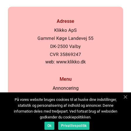
Adresse
web:
www.klikko.dk
Menu
Annoncering
Om os
På vores website bruges cookies til at huske dine indstillinger,
Cookies
statistik og personalisering af indhold og annoncer. Denne
information deles med tredjepart. Ved fortsat brug af websiden
Kontakt os
godkender du cookiepolitikken.
Sitemap
Ok
Privatlivspolitik