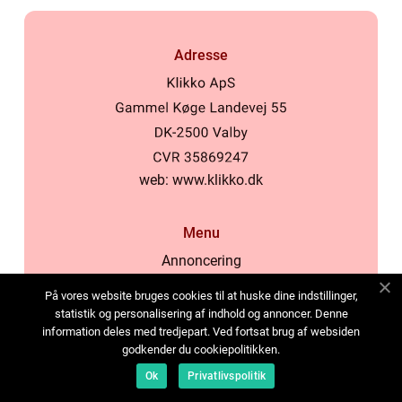
Adresse
web:
www.klikko.dk
Menu
Annoncering
Om os
På vores website bruges cookies til at huske dine indstillinger,
Cookies
statistik og personalisering af indhold og annoncer. Denne
information deles med tredjepart. Ved fortsat brug af websiden
Kontakt os
godkender du cookiepolitikken.
Sitemap
Ok
Privatlivspolitik